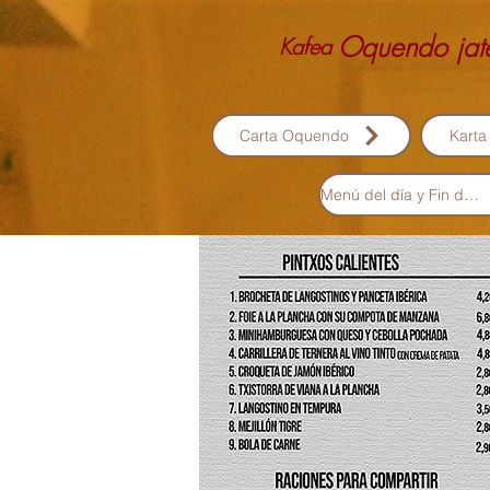
Oquendo jat
Kafea
Carta Oquendo
Kart
Menú del día y Fin de semana