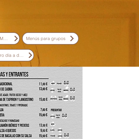
Oquendo English Menu
Menús para grupos
Nuestro día a día, nuestra historia,..