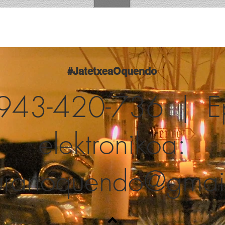
#JatetxeaOquendo
: 943-420-736 | E
elektronikoa:
auranoquendo@gmai