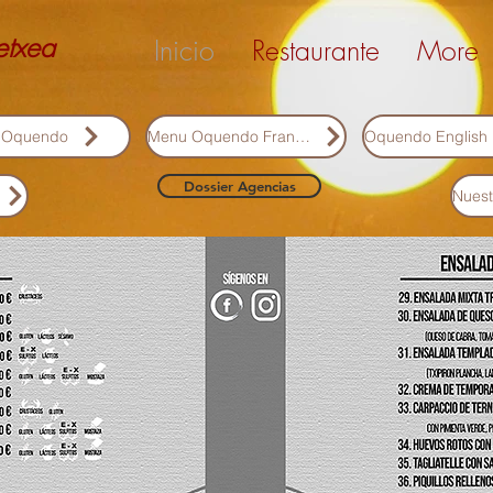
etxea
Inicio
Restaurante
More
a Oquendo
Menu Oquendo Français
Dossier Agencias